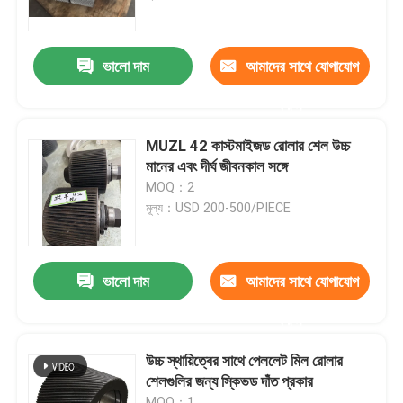
আমাদের সম্পর্কে
ভালো দাম
আমাদের সাথে যোগাযোগ
করুন
কারখানা ভ্রমণ
MUZL 42 কাস্টমাইজড রোলার শেল উচ্চ
মান নিয়ন্ত্রণ
মানের এবং দীর্ঘ জীবনকাল সঙ্গে
MOQ：2
মূল্য：USD 200-500/PIECE
যোগাযোগ করুন
খবর
ভালো দাম
আমাদের সাথে যোগাযোগ
করুন
মামলা
উচ্চ স্থায়িত্বের সাথে পেললেট মিল রোলার
শেলগুলির জন্য স্কিভড দাঁত প্রকার
উদ্ধৃতির জন্য আবেদন
MOQ：1