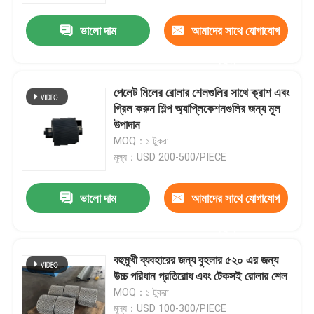
ভালো দাম
আমাদের সাথে যোগাযোগ
করুন
পেলেট মিলের রোলার শেলগুলির সাথে ক্রাশ এবং
গ্রিল করুন শিল্প অ্যাপ্লিকেশনগুলির জন্য মূল
উপাদান
MOQ：১ টুকরা
মূল্য：USD 200-500/PIECE
ভালো দাম
আমাদের সাথে যোগাযোগ
বাড়ি
করুন
বহুমুখী ব্যবহারের জন্য বুহলার ৫২০ এর জন্য
পণ্য
উচ্চ পরিধান প্রতিরোধ এবং টেকসই রোলার শেল
MOQ：১ টুকরা
ভিডিও
মূল্য：USD 100-300/PIECE