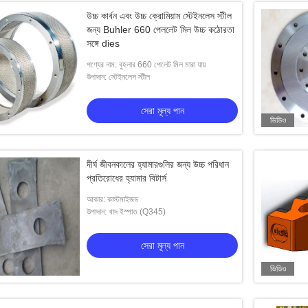
উচ্চ কার্বন এবং উচ্চ ক্রোমিয়াম স্টেইনলেস স্টীল
জন্য Buhler 660 পেললেট মিল উচ্চ কঠোরতা
সঙ্গে dies
পণ্যের নাম: বুহলার 660 পেলেট মিল মারা যায়
উপাদান: স্টেইনলেস স্টীল
সেরা মূল্য পান
ভিডিও
দীর্ঘ জীবনকালের হ্যামারগুলির জন্য উচ্চ পরিধান
প্রতিরোধের হ্যামার বিটার্স
আকার: কাস্টমাইজড
উপাদান: খাদ ইস্পাত (Q345)
সেরা মূল্য পান
ভিডিও