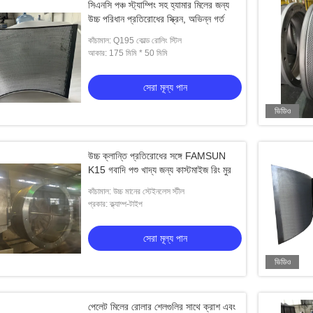
সিএনসি পঞ্চ স্ট্যাম্পিং সহ হ্যামার মিলের জন্য
উচ্চ পরিধান প্রতিরোধের স্ক্রিন, অভিন্ন গর্ত
কাঁচামাল: Q195 কোল্ড রোলিং স্টিল
আকার: 175 মিমি * 50 মিমি
সেরা মূল্য পান
ভিডিও
উচ্চ ক্লান্তি প্রতিরোধের সঙ্গে FAMSUN
K15 গবাদি পশু খাদ্য জন্য কাস্টমাইজ রিং মুর
কাঁচামাল: উচ্চ মানের স্টেইনলেস স্টীল
প্রকার: ক্ল্যাম্প-টাইপ
ভিডিও
ভিডি
সেরা মূল্য পান
পেলেট মিল মড কাস্টমাইজ করুন
উচ্চ ক
ভিডিও
েরা মূল্য পান
সেরা মূল্য পান
পেলেট মিলের রোলার শেলগুলির সাথে ক্রাশ এবং