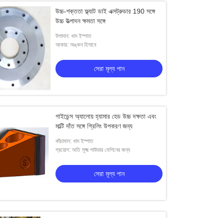
উচ্চ-শক্ততা ফ্ল্যাট ডাই এক্সট্রুডার 190 সঙ্গে
উচ্চ উত্পাদন ক্ষমতা সঙ্গে
উপাদান: খাদ ইস্পাত
আকার: অঙ্কন হিসাবে
সেরা মূল্য পান
গাইডেন্স অ্যালোয় হ্যামার হেড উচ্চ দক্ষতা এবং
মাল্টি দাঁত সঙ্গে গ্রিলিং উপকরণ জন্য
কাঁচামাল: খাদ ইস্পাত
প্রয়োগ: অতি সূক্ষ্ম পাউডার মেশিনের জন্য
সেরা মূল্য পান