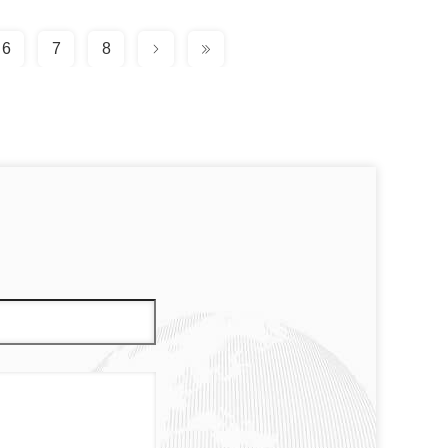
6
7
8