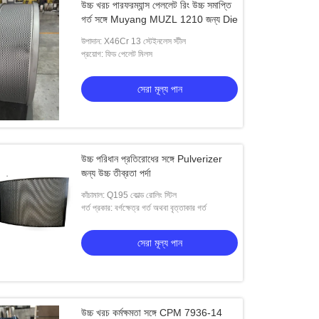
উচ্চ খরচ পারফরম্যান্স পেললেট রিং উচ্চ সমাপ্তি
গর্ত সঙ্গে Muyang MUZL 1210 জন্য Die
উপাদান: X46Cr 13 স্টেইনলেস স্টীল
প্রয়োগ: ফিড পেলেট মিলস
সেরা মূল্য পান
উচ্চ পরিধান প্রতিরোধের সঙ্গে Pulverizer
জন্য উচ্চ তীব্রতা পর্দা
কাঁচামাল: Q195 কোল্ড রোলিং স্টিল
গর্ত প্রকার: বর্গক্ষেত্র গর্ত অথবা বৃত্তাকার গর্ত
ও
সেরা মূল্য পান
ঠোরতা পেললেট মিল রোলার শেল
সেরা মূল্য পান
উচ্চ খরচ কর্মক্ষমতা সঙ্গে CPM 7936-14