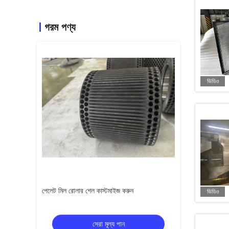
গরম পণ্য
ভিডিও
পেলেট মিল রোলার শেল কাস্টমাইজ করুন
কাস্টমাইজড ফ্ল্যাট ডাই
ভিডিও
সেরা মূল্য পান
স