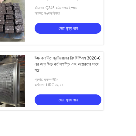
কাঁচামাল: Q345 কাঠামোগত ইস্পাত
আকার: অঙ্কন হিসাবে
সেরা মূল্য পান
উচ্চ ক্লান্তি প্রতিরোধের রিং সিপিএম 3020-6
এর জন্য উচ্চ গর্ত সমাপ্তি এবং কঠোরতার সাথে
মরে
প্রকার: ক্ল্যাম্প-টাইপ
কঠোরতা: HRC ৫২-৫৫
সেরা মূল্য পান