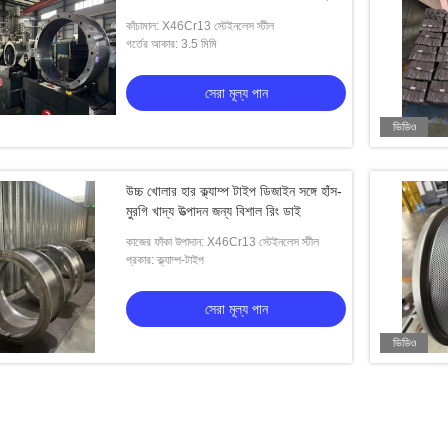
কাঁচামাল: X46Cr13 স্টেইনলেস স্টীল
গর্তের আকার: 3.5 মিমি
সেরা মূল্য পান
ভিডিও
উচ্চ খোলার হার ক্ল্যাম্প টাইপ ডিজাইন সঙ্গে হাঁস-
মুরগি খাদ্য উত্পাদন জন্য বিশাল রিং ডাই
কাজের ফাঁকা উপাদান: X46Cr13 স্টেইনলেস স্টীল
প্রকার: ক্ল্যাম্প-টাইপ
সেরা মূল্য পান
ভিডিও