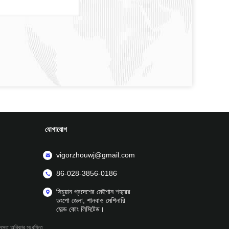
যোগাযোগ
vigorzhouwj@gmail.com
86-028-3856-0186
সিচুয়ান প্রদেশের মেইশান শহরের
ডংপো জেলা, শানবাও মেশিনারি
মোল্ড কোং লিমিটেড।
মস্ত অধিকার সংরক্ষিত.