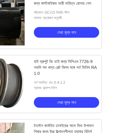
জন্য কাস্টমাইজড ভারী দায়িত্ব রোলার শেল
কাঁচামাল: GCr15 বিয়ারিং স্টিল
আকার: প্রয়োজন অনুযায়ী
সেরা মূল্য পান
হাই থ্রুপুট রিং ডাই জন্য সিপিএম 7726-9
গবাদি পশু খাদ্য পেল্ট মিলস সঙ্গে গর্ত ফিনিস RA
1.0
গর্ত সমাপ্তি: রাএ 0.4-1.2
প্রকার: ক্ল্যাম্প-টাইপ
সেরা মূল্য পান
টংস্টেন কার্বাইড ঢালাইয়ের সাথে ফিড উপাদান
পিষার জন্য উচ্চ উত্পাদনশীলতা হ্যামার বিটার্স