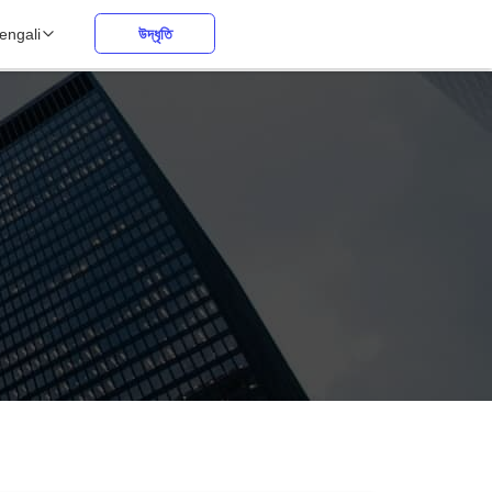
engali
উদ্ধৃতি