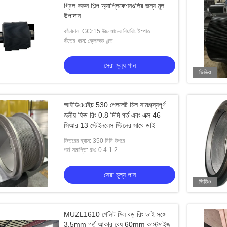
গ্রিল করুন শিল্প অ্যাপ্লিকেশনগুলির জন্য মূল
উপাদান
কাঁচামাল: GCr15 উচ্চ মানের বিয়ারিং ইস্পাত
দাঁতের ধরন: ক্লোজড-এন্ড
সেরা মূল্য পান
ভিডিও
আইডিএএইচ 530 পেললেট মিল সামঞ্জস্যপূর্ণ
জলীয় ফিড রিং 0.8 মিমি গর্ত এবং এক্স 46
সিআর 13 স্টেইনলেস স্টিলের সাথে ডাই
ভিতরের ব্যাস: 350 মিমি উপরে
গর্ত সমাপ্তি: রাএ 0.4-1.2
সেরা মূল্য পান
ভিডিও
MUZL1610 পেলিট মিল বড় রিং ডাই সঙ্গে
3.5mm গর্ত আকার বেধ 60mm কাস্টমাইজ