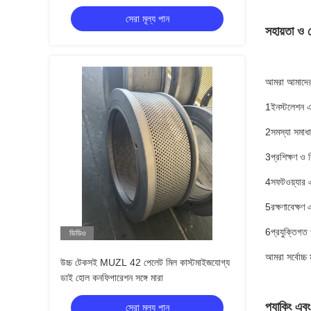
সেরা মূল্য পান
সহায়তা ও 
আমরা আমাদের প
1ইনস্টলেশন 
2সমস্যা সমাধ
3প্রশিক্ষণ ও ন
4সফটওয়্যার এ
5রক্ষণাবেক্ষণ এ
6প্রযুক্তিগত প
ভিডিও
আমরা সর্বোচ্চ
উচ্চ টেকসই MUZL 42 পেলেট মিল কাস্টমাইজযোগ্য
ডাই হোল কনফিগারেশন সঙ্গে মারা
প্যাকিং এবং
সেরা মূল্য পান