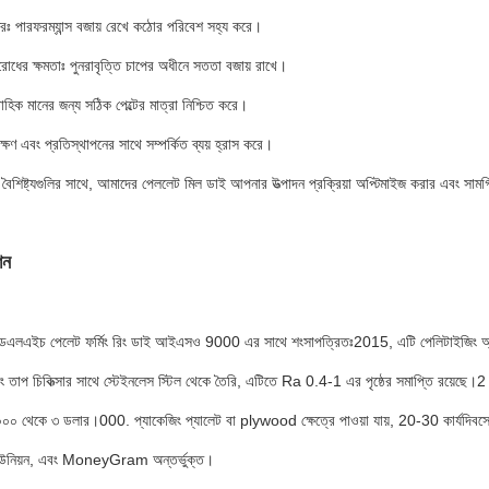
ধেরঃ পারফরম্যান্স বজায় রেখে কঠোর পরিবেশ সহ্য করে।
িরোধের ক্ষমতাঃ পুনরাবৃত্তি চাপের অধীনে সততা বজায় রাখে।
াবাহিক মানের জন্য সঠিক পেল্টের মাত্রা নিশ্চিত করে।
ণাবেক্ষণ এবং প্রতিস্থাপনের সাথে সম্পর্কিত ব্যয় হ্রাস করে।
 বৈশিষ্ট্যগুলির সাথে, আমাদের পেললেট মিল ডাই আপনার উত্পাদন প্রক্রিয়া অপ্টিমাইজ করার এবং সামগ
শন
এলএইচ পেলেট ফর্মিং রিং ডাই আইএসও 9000 এর সাথে শংসাপত্রিতঃ2015, এটি পেলিটাইজিং অ্যাপ্ল
জিং তাপ চিকিত্সার সাথে স্টেইনলেস স্টিল থেকে তৈরি, এটিতে Ra 0.4-1 এর পৃষ্ঠের সমাপ্তি রয়েছে।2 এ
০০ থেকে ৩ ডলার।000. প্যাকেজিং প্যালেট বা plywood ক্ষেত্রে পাওয়া যায়, 20-30 কার্যদিবসের 
্ন ইউনিয়ন, এবং MoneyGram অন্তর্ভুক্ত।