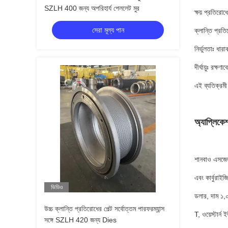
SZLH 400 জন্য অপরিহার্য পেললেট মুর
ক্ষয় প্রতিরো
সেরা মূল্য পান
ক্লান্তি প্রত
নির্ভুলতাঃ ধার
দীর্ঘায়ুঃ রক্ষ
এই ব্যতিক্রমী
অ্যাপ্লিকে
শানবাও এসজেড
এবং কার্বুরাই
ভিডিও
ডলার, দাম ১,০
উচ্চ ক্লান্তি প্রতিরোধের পেল্ট সর্বোত্তম পারফরম্যান্স
T, ওয়েস্টার
সঙ্গে SZLH 420 জন্য Dies