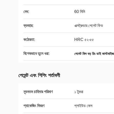
বেধ:
60 মিমি
ব্যবহার:
এক্সট্রুডার পেলেট ফিড
কঠোরতা:
HRC ৫২-৫৫
বিশেষভাবে তুলে ধরা:
পেলেট মিল বড় রিং ডাই কাস্টমাইজ
পেমেন্ট এবং শিপিং শর্তাবলী
ন্যূনতম চাহিদার পরিমাণ
১ টুকরা
প্যাকেজিং বিবরণ
প্লাইউড কেস