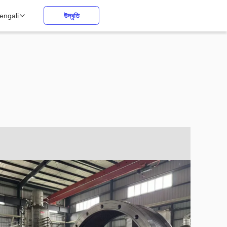
engali
উদ্ধৃতি