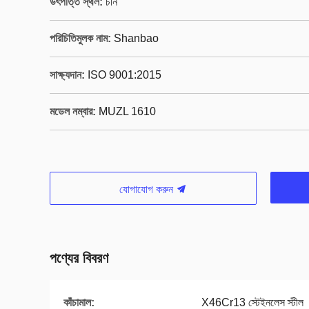
উৎপত্তি স্থল:
চীন
পরিচিতিমুলক নাম:
Shanbao
সাক্ষ্যদান:
ISO 9001:2015
মডেল নম্বার:
MUZL 1610
যোগাযোগ করুন
পণ্যের বিবরণ
কাঁচামাল:
X46Cr13 স্টেইনলেস স্টীল