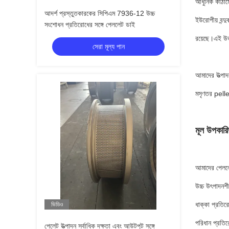
আধুনিক কাঠামো
আদর্শ প্রস্তুতকারকের সিপিএম 7936-12 উচ্চ
ইউরোপীয় বন্দ
সংশোধন প্রতিরোধের সঙ্গে পেললেট ডাই
রয়েছে।এই উভয়
সেরা মূল্য পান
আমাদের উত্পাদন
মসৃণতর pelle
মূল উপকারি
আমাদের পেললে
উচ্চ উৎপাদনশী
ধাক্কা প্রতির
ভিডিও
পরিধান প্রতিরো
পেলেট উত্পাদন সর্বাধিক দক্ষতা এবং আউটপুট সঙ্গে