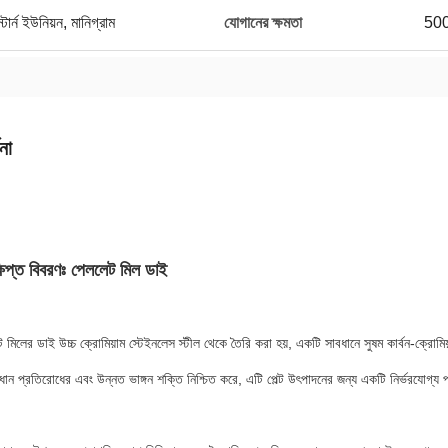
র্ন ইউনিয়ন, মানিগ্রাম
যোগানের ক্ষমতা
500
না
্ষিপ্ত বিবরণঃ পেললেট মিল ডাই
মিলের ডাই উচ্চ ক্রোমিয়াম স্টেইনলেস স্টীল থেকে তৈরি করা হয়, একটি সাবধানে সুষম কার্বন-ক্রো
িধান প্রতিরোধের এবং উন্নত ভাঙ্গন শক্তি নিশ্চিত করে, এটি পেল্ট উৎপাদনের জন্য একটি নির্ভরযোগ্য প