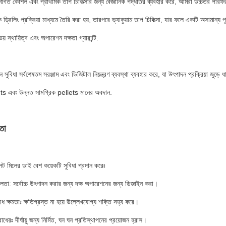
গত কৌশল এবং প্রাথমিক তাপ চিকিত্সার জন্য বৈজ্ঞানিক পদ্ধতির ব্যবহার করে, আমরা উচ্চতর পারফরম্যান্স
ুক ড্রিলিং প্রক্রিয়া মাধ্যমে তৈরি করা হয়, তারপরে ভ্যাকুয়াম তাপ চিকিত্সা, যার ফলে একটি অস
 স্থায়িত্ব এবং অপারেশন দক্ষতা গ্যারান্টি.
 সুবিধা সর্বশেষতম সরঞ্জাম এবং ডিজিটাল নিয়ন্ত্রণ ব্যবস্থা ব্যবহার করে, যা উৎপাদন প্রক্রিয়া জুড়ে
ts এবং উন্নত সামগ্রিক pellets মানের অবদান.
তা
ট মিলের ডাই বেশ কয়েকটি সুবিধা প্রদান করেঃ
লতা: সর্বোচ্চ উৎপাদন করার জন্য দক্ষ অপারেশনের জন্য ডিজাইন করা।
োধ ক্ষমতাঃ ক্ষতিগ্রস্ত না হয়ে উল্লেখযোগ্য শক্তি সহ্য করে।
ধেরঃ দীর্ঘায়ু জন্য নির্মিত, ঘন ঘন প্রতিস্থাপনের প্রয়োজন হ্রাস।