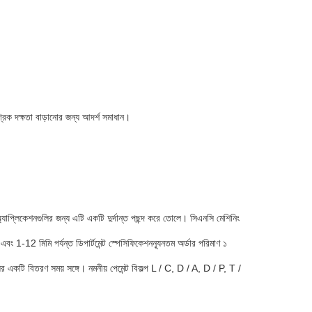
্রিক দক্ষতা বাড়ানোর জন্য আদর্শ সমাধান।
িকেশনগুলির জন্য এটি একটি দুর্দান্ত পছন্দ করে তোলে। সিএনসি মেশিনিং
বং 1-12 মিমি পর্যন্ত ডিপার্টমেন্ট স্পেসিফিকেশনন্যূনতম অর্ডার পরিমাণ ১
একটি বিতরণ সময় সঙ্গে। নমনীয় পেমেন্ট বিকল্প L / C, D / A, D / P, T /