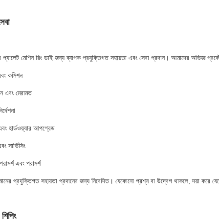
সেবা
্যালেট মেশিন রিং ডাই জন্য ব্যাপক প্রযুক্তিগত সহায়তা এবং সেবা প্রদান। আমাদের অভিজ্ঞ প্রকৌ
এবং কমিশন
ান এবং মেরামত
ির্দেশনা
বং হার্ডওয়্যার আপগ্রেড
বং সার্ভিসিং
রামর্শ এবং পরামর্শ
 মানের প্রযুক্তিগত সহায়তা প্রদানের জন্য নিবেদিত। যেকোনো প্রশ্ন বা উদ্বেগ থাকলে, দয়া কর
 শিপিং