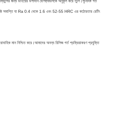
ের জন্য ডাইয়ের উপাদান বৈশিষ্ট্যগুলিকে অনুকূল করে তুলি।সুনির্দিষ্ট গর্ত
ামান্য পৃষ্ঠ সমাপ্তি যা Ra 0.4 থেকে 1.6 এবং 52-55 HRC এর কঠোরতার রেটিং
 ধারাবাহিক মান নিশ্চিত করে।আমাদের অনন্য রিলিজ গর্ত প্রক্রিয়াকরণ প্রযুক্তি