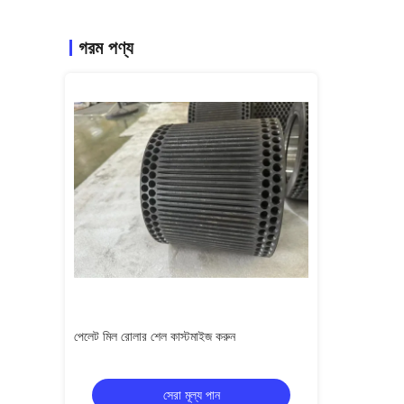
গরম পণ্য
পেলেট মিল রোলার শেল কাস্টমাইজ করুন
কাস্টমাইজড ফ্ল্যাট ডাই
সেরা মূল্য পান
স