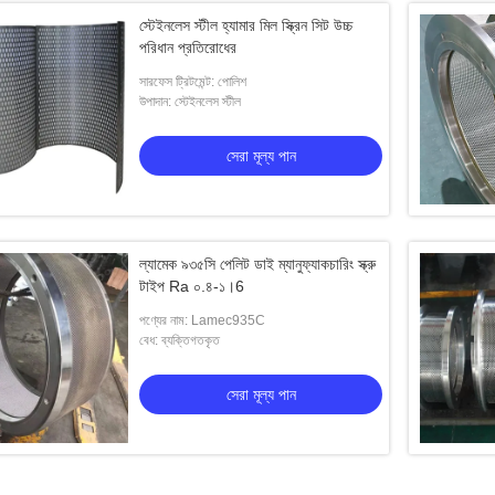
স্টেইনলেস স্টীল হ্যামার মিল স্ক্রিন সিট উচ্চ
পরিধান প্রতিরোধের
সারফেস ট্রিটমেন্ট: পোলিশ
উপাদান: স্টেইনলেস স্টীল
সেরা মূল্য পান
ল্যামেক ৯৩৫সি পেলিট ডাই ম্যানুফ্যাকচারিং স্ক্রু
টাইপ Ra ০.৪-১।6
পণ্যের নাম: Lamec935C
বেধ: ব্যক্তিগতকৃত
সেরা মূল্য পান