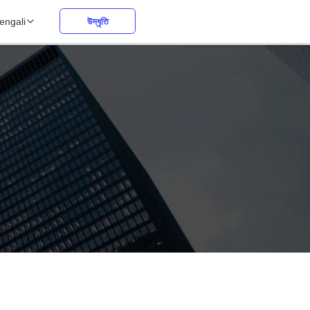
engali
উদ্ধৃতি