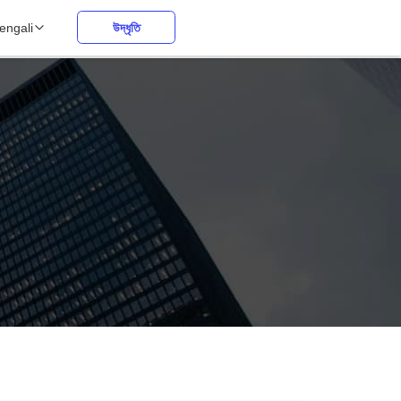
engali
উদ্ধৃতি