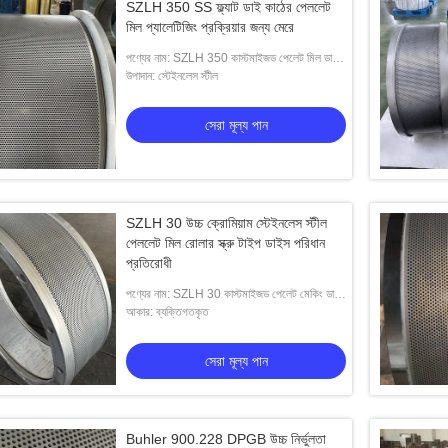
SZLH 350 SS ফ্ল্যাট ডাই কাঠের পেললেট
মিল প্যালেটিজিং প্রক্রিয়ার জন্য মেরে
পণ্যের নাম: SZLH 350 কাস্টমাইজড পেলেট মিল ডাই
উইথ থিকনেস হোল সাইজ এবং সাইজ স্ক্রু-টাইপ ডাইস
উপাদান: স্টেইনলেস স্টীল
সেরা মূল্য পান
SZLH 30 উচ্চ ক্রোমিয়াম স্টেইনলেস স্টীল
পেললেট মিল রোলার স্ক্রু টাইপ ডাইস পরিধান
প্রতিরোধী
পণ্যের নাম: SZLH 30 কাস্টমাইজড পেলেট মেকিং ডাই
উইথ থিকনেস সাইজ অপশন স্ক্রু-টাইপ ডাইস
আকার: ব্যক্তিগতকৃত
ভিডিও
ভিডি
সেরা মূল্য পান
পেলেট মিল মড কাস্টমাইজ করুন
উচ্চ ক
েরা মূল্য পান
সেরা মূল্য পান
Buhler 900.228 DPGB উচ্চ নির্ভুলতা