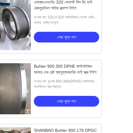
এসজেডএলএইচ 320 পেললেট মিল রিং ডাই
রেজল্যুটেবল সাইজ ক্ল্যাম্প টাইপ
পণ্যের নাম: SZLH 320 কাস্টমাইজড পেলেট মেকিং
ডাই উইথ অ্যাডজাস্টেবল সাইজ থিকনেস এবং হোল সাইজ
আকার: ব্যক্তিগতকৃত
ক্ল্যাম্প-টাইপ ডাইস
সেরা মূল্য পান
Buhler 900.300 DPHE কাস্টমাইজড
আকার বেধ পেল্ট ম্যানুফ্যাকচারিং ডাই স্ক্রু টাইপ
পণ্যের নাম: বুহলার 900.300(DPHE) কাস্টমাইজড
সাইজ থিকনেস পেলেট মেকিং ডাই স্ক্রু-টাইপ ডাইস
সহনশীলতা: উচ্চ নির্ভুলতা
ও
সেরা মূল্য পান
ঠোরতা পেললেট মিল রোলার শেল
সেরা মূল্য পান
SHANBAO Buhler 900.178 DPGC