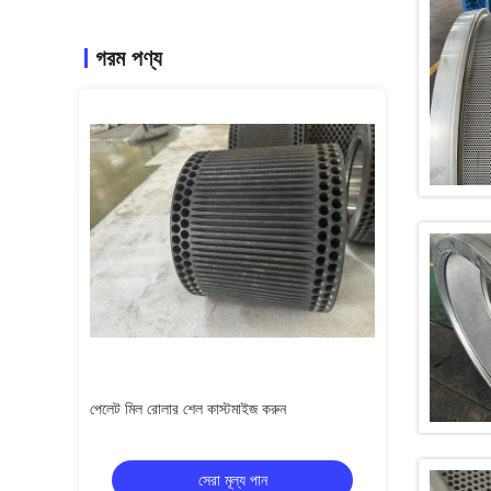
গরম পণ্য
পেলেট মিল রোলার শেল কাস্টমাইজ করুন
কাস্টমাইজড ফ্ল্যাট ডাই
সেরা মূল্য পান
স