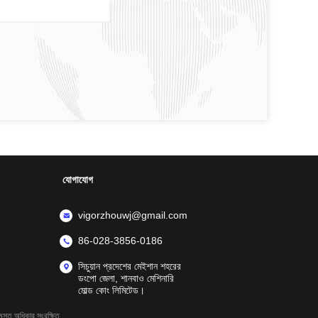
যোগাযোগ
vigorzhouwj@gmail.com
86-028-3856-0186
সিচুয়ান প্রদেশের মেইশান শহরের
ডংপো জেলা, শানবাও মেশিনারি
মোল্ড কোং লিমিটেড।
মস্ত অধিকার সংরক্ষিত.