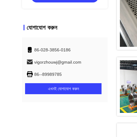
যোগাযোগ করুন
86-028-3856-0186
vigorzhouwj@gmail.com
86--89989785
এখনই যোগাযোগ করুন