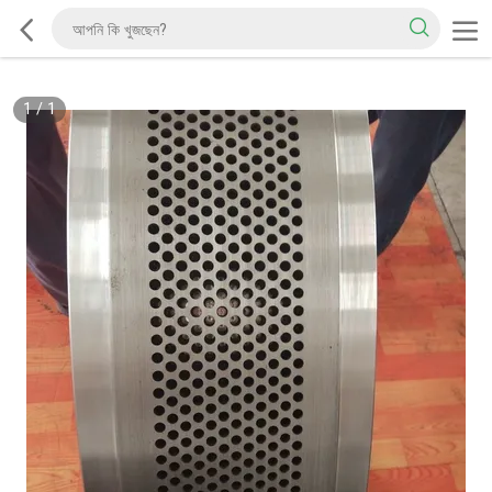
1
/
1