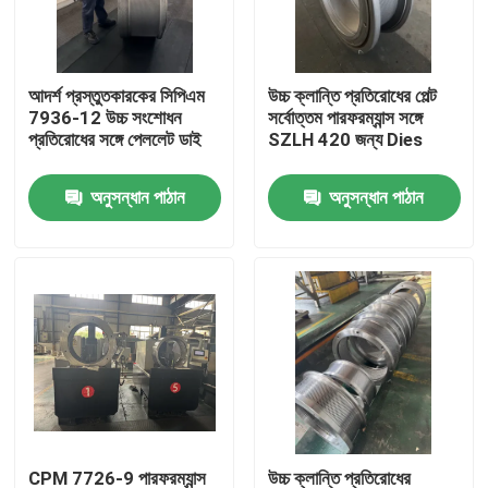
আমাদের সম্পর্কে
আদর্শ প্রস্তুতকারকের সিপিএম
উচ্চ ক্লান্তি প্রতিরোধের পেল্ট
7936-12 উচ্চ সংশোধন
সর্বোত্তম পারফরম্যান্স সঙ্গে
কারখানা ভ্রমণ
প্রতিরোধের সঙ্গে পেললেট ডাই
SZLH 420 জন্য Dies
অনুসন্ধান পাঠান
অনুসন্ধান পাঠান
মান নিয়ন্ত্রণ
যোগাযোগ করুন
খবর
মামলা
উদ্ধৃতির জন্য আবেদন
CPM 7726-9 পারফরম্যান্স
উচ্চ ক্লান্তি প্রতিরোধের