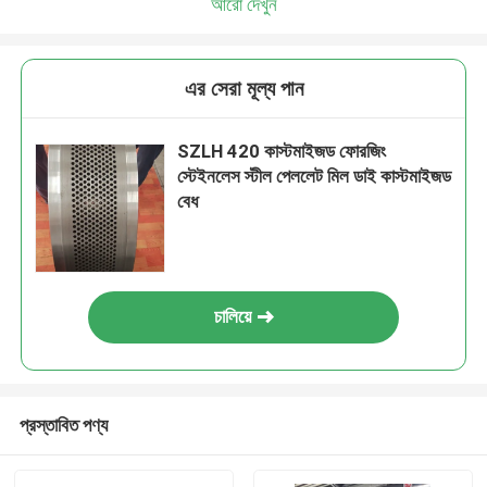
আরো দেখুন
এর সেরা মূল্য পান
SZLH 420 কাস্টমাইজড ফোরজিং
স্টেইনলেস স্টীল পেললেট মিল ডাই কাস্টমাইজড
বেধ
চালিয়ে
প্রস্তাবিত পণ্য