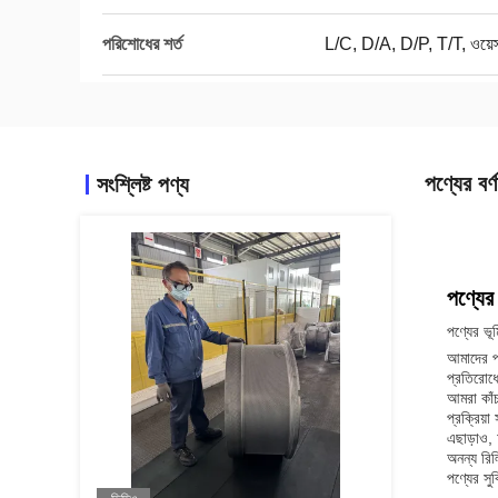
পরিশোধের শর্ত
L/C, D/A, D/P, T/T, ওয়েস্টা
পণ্যের বর্ণ
সংশ্লিষ্ট পণ্য
পণ্যের 
পণ্যের ভূ
আমাদের পণ
প্রতিরোধে
আমরা কাঁচা
প্রক্রিয
এছাড়াও, 
অনন্য রিল
পণ্যের সুব