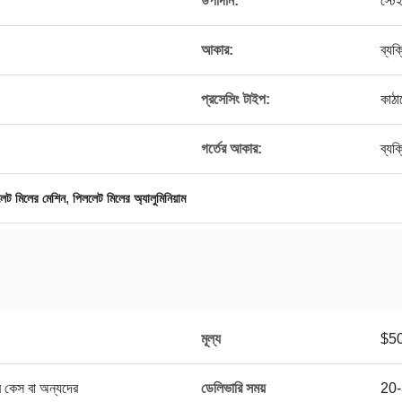
উপাদান:
স্টে
আকার:
ব্যক
প্রসেসিং টাইপ:
কাঠা
গর্তের আকার:
ব্যক
,
লেট মিলের মেশিন
পিললেট মিলের অ্যালুমিনিয়াম
মূল্য
$5
র কেস বা অন্যদের
ডেলিভারি সময়
20-