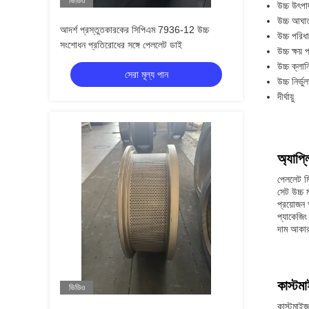
ভিডিও
উচ্চ উৎপ
উচ্চ আঘা
আদর্শ প্রস্তুতকারকের সিপিএম 7936-12 উচ্চ
উচ্চ পরিধ
সংশোধন প্রতিরোধের সঙ্গে পেললেট ডাই
উচ্চ ক্ষয়
উচ্চ ক্লা
সেরা মূল্য পান
উচ্চ নির্ভু
দীর্ঘায়ু
অ্যাপ্
পেললেট ম
সেট উচ্চ 
প্রয়োজন 
প্যাকেজিং
দাম আকার
কাস্টম
ভিডিও
কাস্টমাই