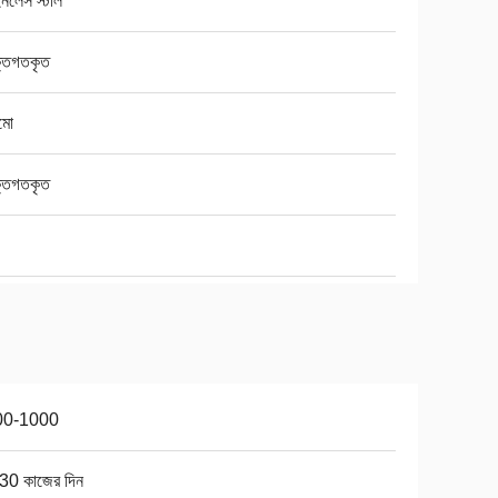
ইনলেস স্টীল
্তিগতকৃত
মো
্তিগতকৃত
00-1000
30 কাজের দিন