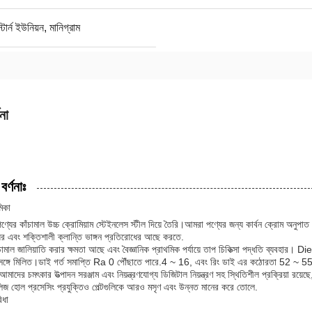
র্ন ইউনিয়ন, মানিগ্রাম
না
বর্ণনাঃ
মিকা
্যের কাঁচামাল উচ্চ ক্রোমিয়াম স্টেইনলেস স্টীল দিয়ে তৈরি।আমরা পণ্যের জন্য কার্বন ক্রোম অনুপ
র এবং শক্তিশালী ক্লান্তি ভাঙ্গন প্রতিরোধের আছে করতে.
মাল জালিয়াতি করার ক্ষমতা আছে এবং বৈজ্ঞানিক প্রাথমিক পর্যায়ে তাপ চিকিত্সা পদ্ধতি ব্যবহার। Die ণ গ
়া সঙ্গে মিলিত।ডাই গর্ত সমাপ্তি Ra 0 পৌঁছাতে পারে.4 ~ 16, এবং রিং ডাই এর কঠোরতা 52 ~
আমাদের চমৎকার উত্পাদন সরঞ্জাম এবং নিয়ন্ত্রণযোগ্য ডিজিটাল নিয়ন্ত্রণ সহ স্থিতিশীল প্রক্রিয়া রয
িজ হোল প্রসেসিং প্রযুক্তিও পেল্টগুলিকে আরও মসৃণ এবং উন্নত মানের করে তোলে.
িধা