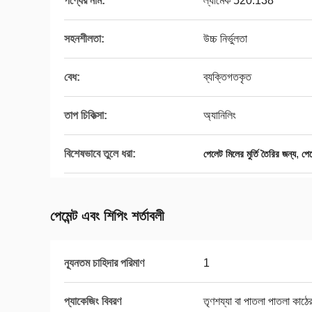
পণ্যের নাম:
ল্যামেক 520.138
সহনশীলতা:
উচ্চ নির্ভুলতা
বেধ:
ব্যক্তিগতকৃত
তাপ চিকিত্সা:
অ্যানিলিং
বিশেষভাবে তুলে ধরা:
,
পেলেট মিলের মুর্তি তৈরির জন্য
পে
পেমেন্ট এবং শিপিং শর্তাবলী
ন্যূনতম চাহিদার পরিমাণ
1
প্যাকেজিং বিবরণ
তৃণশয্যা বা পাতলা পাতলা কাঠে