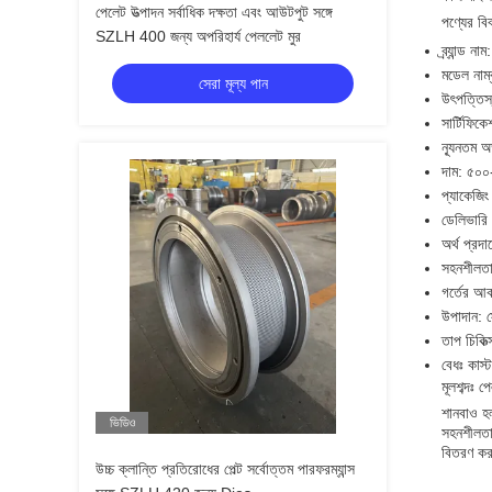
পেলেট উত্পাদন সর্বাধিক দক্ষতা এবং আউটপুট সঙ্গে
পণ্যের বি
SZLH 400 জন্য অপরিহার্য পেললেট মুর
ব্র্যান্
মডেল নাম্
সেরা মূল্য পান
উৎপত্তিস
সার্টিফি
ন্যূনতম অ
দাম: ৫০
প্যাকেজিং
ডেলিভারি
অর্থ প্রদা
সহনশীলতাঃ
গর্তের আ
উপাদান: স
তাপ চিকিত্
বেধঃ কাস
মূলশব্দঃ 
শানবাও হ
ভিডিও
সহনশীলতার
বিতরণ কর
উচ্চ ক্লান্তি প্রতিরোধের পেল্ট সর্বোত্তম পারফরম্যান্স