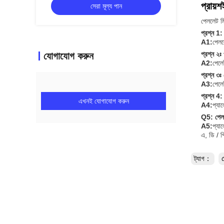
প্রায়শ
সেরা মূল্য পান
পেললেট মি
প্রশ্ন 1:
A1:
পেলল
প্রশ্ন ২ঃ
যোগাযোগ করুন
A2:
পেলে
প্রশ্ন ৩
A3:
পেলে
প্রশ্ন 4
এখনই যোগাযোগ করুন
A4:
প্যা
Q5: পেলল
A5:
প্যা
এ, ডি / পি
ট্যাগ：