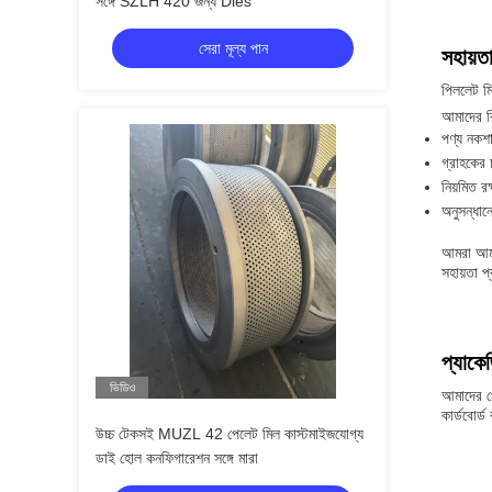
সঙ্গে SZLH 420 জন্য Dies
সেরা মূল্য পান
সহায়ত
পিললেট মি
আমাদের ব
পণ্য নকশা
গ্রাহকের
নিয়মিত রক
অনুসন্ধান
আমরা আমা
সহায়তা 
প্যাকে
ভিডিও
আমাদের পে
কার্ডবোর্
উচ্চ টেকসই MUZL 42 পেলেট মিল কাস্টমাইজযোগ্য
ডাই হোল কনফিগারেশন সঙ্গে মারা