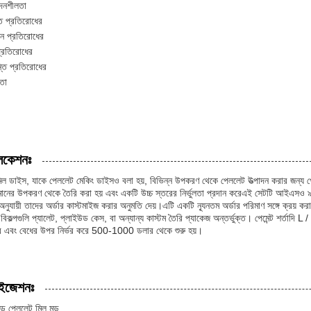
াদনশীলতা
ত প্রতিরোধের
ান প্রতিরোধের
 প্রতিরোধের
ন্তি প্রতিরোধের
লতা
লিকেশনঃ
িল ডাইস, যাকে পেললেট মেকিং ডাইসও বলা হয়, বিভিন্ন উপকরণ থেকে পেললেট উত্পাদন করার জন
মানের উপকরণ থেকে তৈরি করা হয় এবং একটি উচ্চ স্তরের নির্ভুলতা প্রদান করেএই সেটটি আইএসও ৯০
অনুযায়ী তাদের অর্ডার কাস্টমাইজ করার অনুমতি দেয়।এটি একটি ন্যূনতম অর্ডার পরিমাণ সঙ্গে ক্রয় 
 বিকল্পগুলি প্যালেট, প্লাইউড কেস, বা অন্যান্য কাস্টম তৈরি প্যাকেজ অন্তর্ভুক্ত। পেমেন্ট শর্তাদি L
 এবং বেধের উপর নির্ভর করে 500-1000 ডলার থেকে শুরু হয়।
াইজেশনঃ
জড পেললেট মিল মড