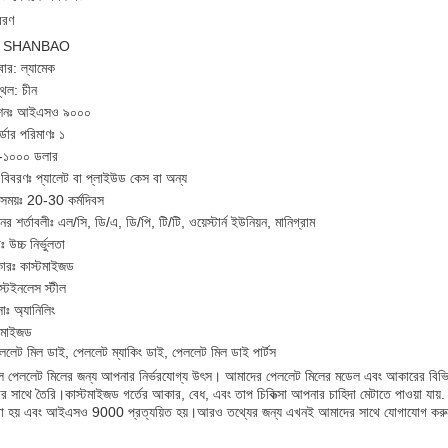
বরণ
ড নাম: SHANBAO
বার: ল্যামেক
্থল: চীন
কেশনঃ আইএসও ৯০০০
র্ডার পরিমাণঃ ১
০-১০০০ ডলার
 বিবরণঃ প্যালেট বা প্লাইউড কেস বা অন্য
 সময়ঃ 20-30 কর্মদিবস
নের শর্তাবলীঃ এল/সি, ডি/এ, ডি/পি, টি/টি, ওয়েস্টার্ন ইউনিয়ন, মানিগ্রাম
 উচ্চ নির্ভুলতা
কারঃ কাস্টমাইজড
্টেইনলেস স্টীল
সাঃ অ্যানিলিং
্টমাইজড
পেললেট মিল ডাই, পেললেট ম্যাকিং ডাই, পেললেট মিল ডাই পার্টস
ল পেললেট মিলের জন্য আপনার নির্ভরযোগ্য উৎস। আমাদের পেললেট মিলের মডেল এবং আকারের বিভিন্ন ম
 সাথে তৈরি।কাস্টমাইজড গর্তের আকার, বেধ, এবং তাপ চিকিত্সা আপনার চাহিদা মেটাতে পাওয়া যায়. আ
া হয় এবং আইএসও 9000 প্রত্যয়িত হয়।আরও তথ্যের জন্য এখনই আমাদের সাথে যোগাযোগ করু