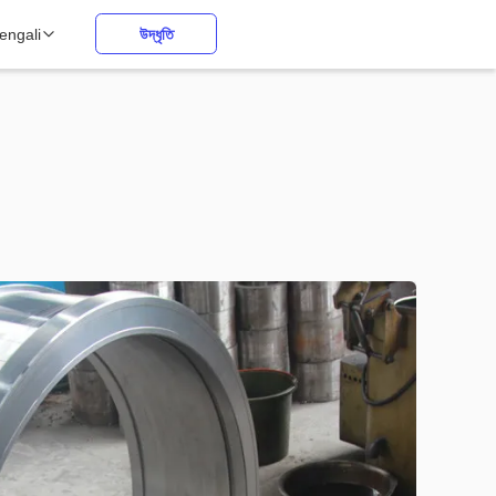
engali
উদ্ধৃতি