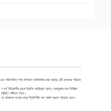
াত এবং পরিশোধিত শস্য উপাদান অপ্টিমাইজ করা হয়েছে এটি চমৎকার পরিধান
র্ত ইউরোপীয় বন্দুক ড্রিলিং প্রক্রিয়া গ্রহণ, ভ্যাকুয়াম তাপ চিকিত্সা
 55 HRC পৌঁছতে পারে।
়েছে, যা আমাদের পণ্যের জন্য স্থিতিশীল মান অর্জন করতে সহায়তা করে।